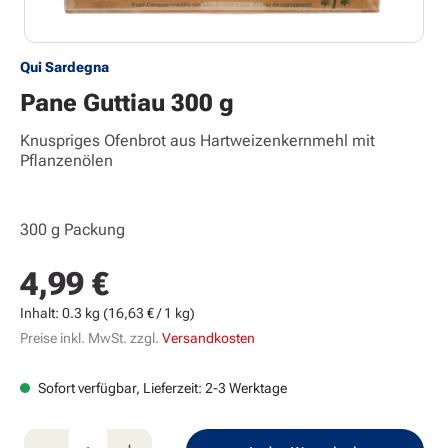
Qui Sardegna
Pane Guttiau 300 g
Knuspriges Ofenbrot aus Hartweizenkernmehl mit
Pflanzenölen
300 g Packung
4,99 €
Regulärer Preis:
Inhalt:
0.3 kg
(16,63 € / 1 kg)
Preise inkl. MwSt. zzgl.
Versandkosten
Sofort verfügbar, Lieferzeit: 2-3 Werktage
Produkt Anzahl: Gib den gewünschten Wert e