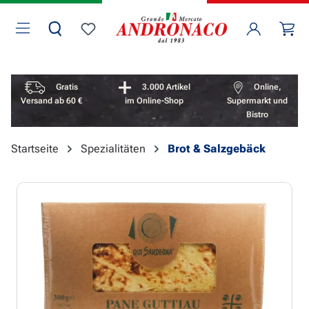
Zum Hauptinhalt springen
Wa
Du hast 0 Produkte auf dem Merkzettel
Vorteile überspringen
Gratis
3.000 Artikel
Online,
Versand ab 60 €
im Online-Shop
Supermarkt und
Bistro
Startseite
Spezialitäten
Brot & Salzgebäck
Bildergalerie überspringen