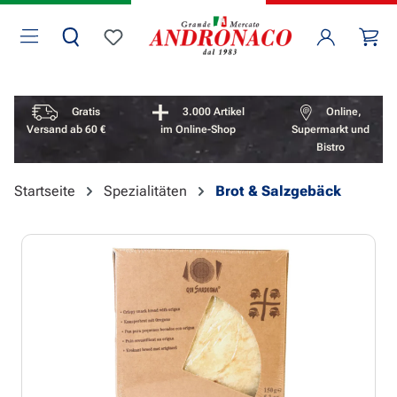
Zum Hauptinhalt springen
Wa
Du hast 0 Produkte auf dem Merkzettel
Vorteile überspringen
Gratis
3.000 Artikel
Online,
Versand ab 60 €
im Online-Shop
Supermarkt und
Bistro
Startseite
Spezialitäten
Brot & Salzgebäck
Bildergalerie überspringen