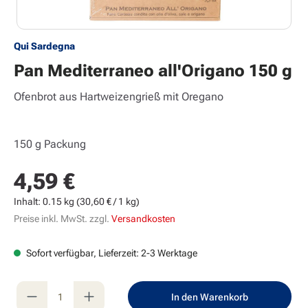
Qui Sardegna
Pan Mediterraneo all'Origano 150 g
Ofenbrot aus Hartweizengrieß mit Oregano
150 g Packung
4,59 €
Regulärer Preis:
Inhalt:
0.15 kg
(30,60 € / 1 kg)
Preise inkl. MwSt. zzgl.
Versandkosten
Sofort verfügbar, Lieferzeit: 2-3 Werktage
Produkt Anzahl: Gib den gewünschten Wert e
In den Warenkorb