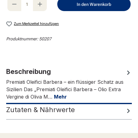
Produkt Anzahl: Gib den gewünschten Wert e
In den Warenkorb
Zum Merkzettel hinzufügen
Produktnummer:
50207
Beschreibung
Premiati Oleifici Barbera – ein flüssiger Schatz aus
Sizilien Das „Premiati Oleifici Barbera – Olio Extra
Vergine di Oliva M…
Mehr
Zutaten & Nährwerte