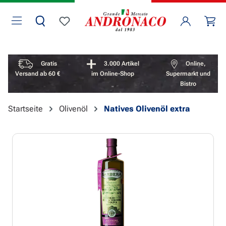
Zum Hauptinhalt springen
Wa
Du hast 0 Produkte auf dem Merkzettel
Vorteile überspringen
Gratis
3.000 Artikel
Online,
Versand ab 60 €
im Online-Shop
Supermarkt und
Bistro
Startseite
Olivenöl
Natives Olivenöl extra
Bildergalerie überspringen