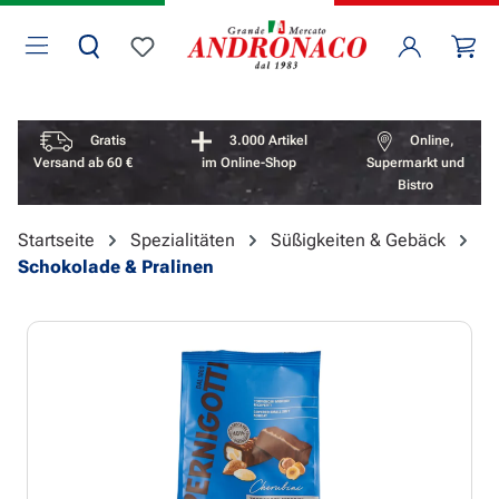
Zum Hauptinhalt springen
Wa
Du hast 0 Produkte auf dem Merkzettel
Vorteile überspringen
Gratis
3.000 Artikel
Online,
Versand ab 60 €
im Online-Shop
Supermarkt und
Bistro
Startseite
Spezialitäten
Süßigkeiten & Gebäck
Schokolade & Pralinen
Bildergalerie überspringen