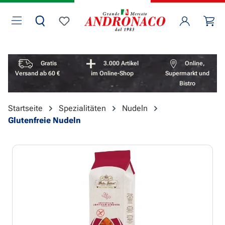
Zum Hauptinhalt springen
Wa
Du hast 0 Produkte auf dem Merkzettel
Vorteile überspringen
Gratis
3.000 Artikel
Online,
Versand ab 60 €
im Online-Shop
Supermarkt und
Bistro
Startseite
Spezialitäten
Nudeln
Glutenfreie Nudeln
Bildergalerie überspringen