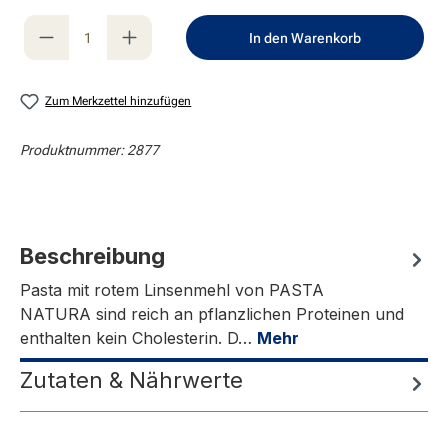
Produkt Anzahl: Gib den gewünschten Wert e
In den Warenkorb
Zum Merkzettel hinzufügen
Produktnummer:
2877
Beschreibung
Pasta mit rotem Linsenmehl von PASTA
NATURA sind reich an pflanzlichen Proteinen und
enthalten kein Cholesterin. D…
Mehr
Zutaten & Nährwerte