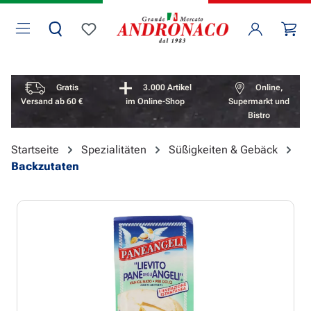
Zum Hauptinhalt springen
Wa
Du hast 0 Produkte auf dem Merkzettel
Vorteile überspringen
Gratis
3.000 Artikel
Online,
Versand ab 60 €
im Online-Shop
Supermarkt und
Bistro
Startseite
Spezialitäten
Süßigkeiten & Gebäck
Backzutaten
Bildergalerie überspringen