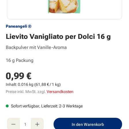
Paneangeli ®
Lievito Vanigliato per Dolci 16 g
Backpulver mit Vanille-Aroma
16 g Packung
0,99 €
Regulärer Preis:
Inhalt:
0.016 kg
(61,88 € / 1 kg)
Preise inkl. MwSt. zzgl.
Versandkosten
Sofort verfügbar, Lieferzeit: 2-3 Werktage
Produkt Anzahl: Gib den gewünschten Wert e
In den Warenkorb