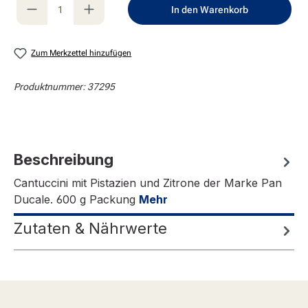
Produkt Anzahl: Gib den gewünschten Wert e
In den Warenkorb
Zum Merkzettel hinzufügen
Produktnummer:
37295
Beschreibung
Cantuccini mit Pistazien und Zitrone der Marke Pan
Ducale. 600 g Packung
Mehr
Zutaten & Nährwerte