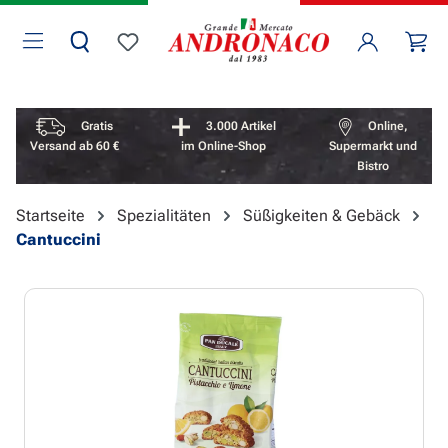
Zum Hauptinhalt springen
Wa
Du hast 0 Produkte auf dem Merkzettel
Vorteile überspringen
Gratis
3.000 Artikel
Online,
Versand ab 60 €
im Online-Shop
Supermarkt und
Bistro
Startseite
Spezialitäten
Süßigkeiten & Gebäck
Cantuccini
Bildergalerie überspringen