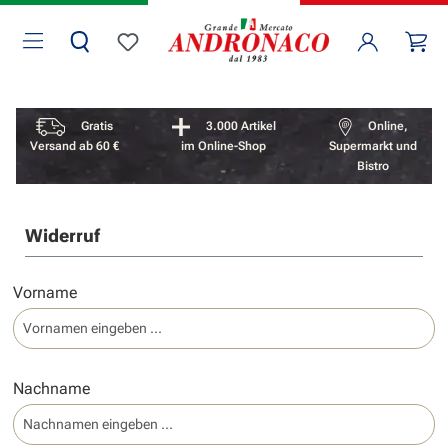
Zum Hauptinhalt springen
Wa
Du hast 0 Produkte auf dem Merkzettel
Vorteile überspringen
Gratis
3.000 Artikel
Online,
Versand ab 60 €
im Online-Shop
Supermarkt und
Bistro
Widerruf
Vorname
Nachname