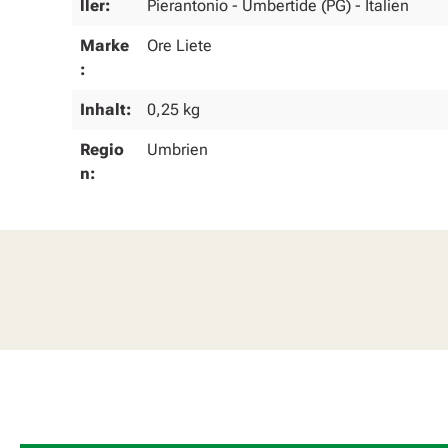
ller:
Pierantonio - Umbertide (PG) - Italien
Marke
Ore Liete
:
Inhalt:
0,25 kg
Regio
Umbrien
n: