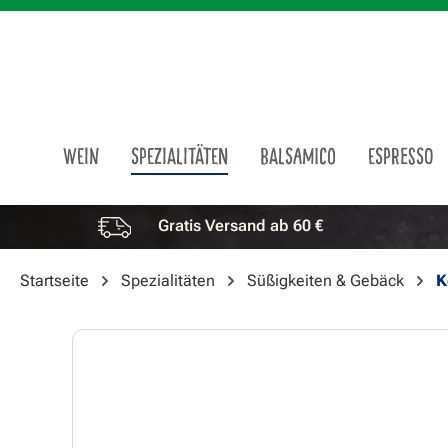
m Hauptinhalt springen
Zur Suche springen
Zur Hauptnavigation springen
WEIN
SPEZIALITÄTEN
BALSAMICO
ESPRESSO
Gratis Versand ab 60 €
Vorteile überspringen
Startseite
Spezialitäten
Süßigkeiten & Gebäck
K
Bildergalerie überspringen