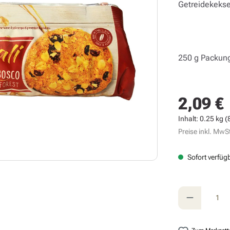
Getreidekekse
250 g Packun
2,09 €
Regulärer Prei
Inhalt:
0.25 kg
(
Preise inkl. MwSt
Sofort verfügb
Produkt A