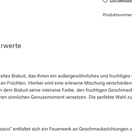
Zum Merkzett
Produktnummer
hrwerte
exquisites Biskuit, das Ihnen ein außergewöhnliches und fruchti
ent an Früchten. Hierbei wird eine erlesene Mischung verschie
n dem Biskuit seine intensive Farbe, den fruchtigen Geschma
n einen sinnlichen Genussmoment versetzen. Die perfekte Wahl 
i Bosco“ entfaltet sich ein Feuerwerk an Geschmacksrichtungen