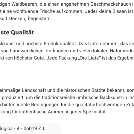
saftigen Waldbeeren, die einen angenehmen Geschmackshauch i
sst eine wohltuende Frische aufkommen. Jeder kleine Bissen is
kuit stecken, begeistern.
ste Qualität
ackkunst und höchste Produktqualität. Das Unternehmen, das sei
alt von handwerklichen Traditionen und vielen lokalen Naturprod
kt von höchster Güte. Jede Packung „Ore Liete“ ist das Ergebni
hre einmalige Landschaft und die historischen Städte bekannt, s
e produziert, um die traditionsreiche umbrische Backkunst in ih
n
bieten ideale Bedingungen für die qualitativ hochwertigen Zut
tzung für authentische Aromen in jeder Spezialität.
logica - 4 - 06019 Z.I.