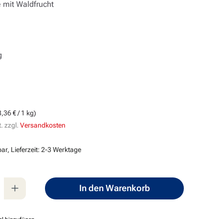
 mit Waldfrucht
g
s:
8,36 € / 1 kg)
. zzgl.
Versandkosten
ar, Lieferzeit: 2-3 Werktage
nzahl: Gib den gewünschten Wert ein oder
In den Warenkorb