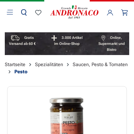
Zum Hauptinhalt springen
Wa
Du hast 0 Produkte auf dem Merkzettel
Vorteile überspringen
Gratis
3.000 Artikel
Online,
Versand ab 60 €
im Online-Shop
Supermarkt und
Bistro
Startseite
Spezialitäten
Saucen, Pesto & Tomaten
Pesto
Bildergalerie überspringen