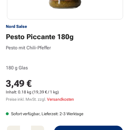
Nord Salse
Pesto Piccante 180g
Pesto mit Chili-Pfeffer
180 g Glas
3,49 €
Regulärer Preis:
Inhalt:
0.18 kg
(19,39 € / 1 kg)
Preise inkl. MwSt. zzgl.
Versandkosten
Sofort verfügbar, Lieferzeit: 2-3 Werktage
Produkt Anzahl: Gib den gewünschten Wert e