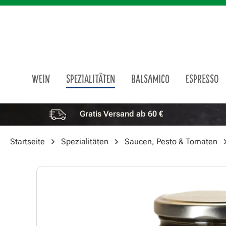
m Hauptinhalt springen
Zur Suche springen
Zur Hauptnavigation springen
WEIN
SPEZIALITÄTEN
BALSAMICO
ESPRESSO
Gratis Versand ab 60 €
Vorteile überspringen
Startseite
Spezialitäten
Saucen, Pesto & Tomaten
Bildergalerie überspringen