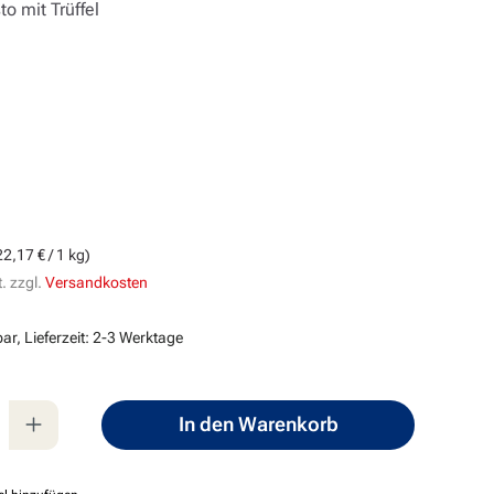
o mit Trüffel
s:
22,17 € / 1 kg)
. zzgl.
Versandkosten
ar, Lieferzeit: 2-3 Werktage
nzahl: Gib den gewünschten Wert ein oder
In den Warenkorb