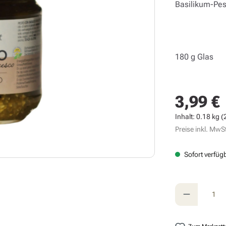
Basilikum-Pest
180 g Glas
3,99 €
Regulärer Prei
Inhalt:
0.18 kg
(
Preise inkl. MwSt
Sofort verfügb
Produkt A