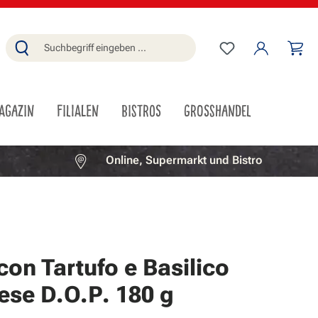
Du hast 0 Produ
Wa
AGAZIN
FILIALEN
BISTROS
GROSSHANDEL
Online, Supermarkt und Bistro
con Tartufo e Basilico
se D.O.P. 180 g