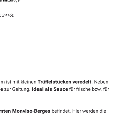
el hinzufügen
:
34166
m ist mit kleinen
Trüffelstücken veredelt
. Neben
te
zur Geltung.
Ideal als Sauce
für frische bzw. für
mten Monviso-Berges
befindet. Hier werden die