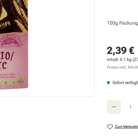
100g Packun
2,39 €
Regulärer Prei
Inhalt:
0.1 kg
(23
Preise inkl. MwSt
Sofort verfügb
Produkt A
Zum Merkzett