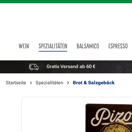
m Hauptinhalt springen
Zur Suche springen
Zur Hauptnavigation springen
WEIN
SPEZIALITÄTEN
BALSAMICO
ESPRESSO
Gratis Versand ab 60 €
Vorteile überspringen
Startseite
Spezialitäten
Brot & Salzgebäck
Bildergalerie überspringen