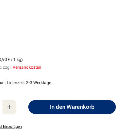
g
s:
,90 € / 1 kg)
. zzgl.
Versandkosten
ar, Lieferzeit: 2-3 Werktage
nzahl: Gib den gewünschten Wert ein oder
In den Warenkorb
el hinzufügen