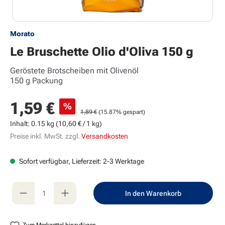
Morato
Le Bruschette Olio d'Oliva 150 g
Geröstete Brotscheiben mit Olivenöl
150 g Packung
Verkaufspreis:
1,59 €
%
Regulärer Preis:
1,89 €
(15.87% gespart)
Inhalt:
0.15 kg
(10,60 € / 1 kg)
Preise inkl. MwSt. zzgl.
Versandkosten
Sofort verfügbar, Lieferzeit: 2-3 Werktage
Produkt Anzahl: Gib den gewünschten Wert e
In den Warenkorb