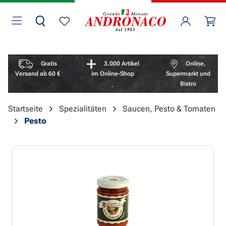
Zum Hauptinhalt springen
Wa
Du hast 0 Produkte auf dem Merkzettel
Vorteile überspringen
Gratis
3.000 Artikel
Online,
Versand ab 60 €
im Online-Shop
Supermarkt und
Bistro
Startseite
Spezialitäten
Saucen, Pesto & Tomaten
Pesto
Bildergalerie überspringen