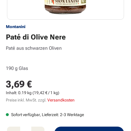
Montanini
Paté di Olive Nere
Paté aus schwarzen Oliven
190 g Glas
3,69 €
Regulärer Preis:
Inhalt:
0.19 kg
(19,42 € / 1 kg)
Preise inkl. MwSt. zzgl.
Versandkosten
Sofort verfügbar, Lieferzeit: 2-3 Werktage
Produkt Anzahl: Gib den gewünschten Wert e