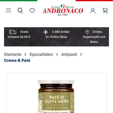
Zum Hauptinhalt springen
Wa
Du hast 0 Produkte auf dem Merkzettel
Vorteile überspringen
Gratis
3.000 Artikel
Online,
Versand ab 60 €
im Online-Shop
Supermarkt und
Bistro
Startseite
Spezialitäten
Antipasti
Creme & Paté
Bildergalerie überspringen