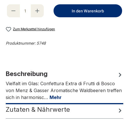
Produkt Anzahl: Gib den gewünschten Wert e
In den Warenkorb
Zum Merkzettel hinzufügen
Produktnummer:
5748
Beschreibung
Vielfalt im Glas: Confettura Extra di Frutti di Bosco
von Menz & Gasser Aromatische Waldbeeren treffen
sich in harmonisc…
Mehr
Zutaten & Nährwerte