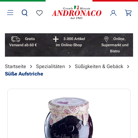
Zum Hauptinhalt springen
Wa
Du hast 0 Produkte auf dem Merkzettel
Vorteile überspringen
Gratis
3.000 Artikel
Online,
Versand ab 60 €
im Online-Shop
Supermarkt und
Bistro
Startseite
Spezialitäten
Süßigkeiten & Gebäck
Süße Aufstriche
Bildergalerie überspringen