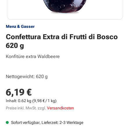
Menz & Gasser
Confettura Extra di Frutti di Bosco
620 g
Konfitüre extra Waldbeere
Nettogewicht: 620 g
6,19 €
Regulärer Preis:
Inhalt:
0.62 kg
(9,98 € / 1 kg)
Preise inkl. MwSt. zzgl.
Versandkosten
Sofort verfügbar, Lieferzeit: 2-3 Werktage