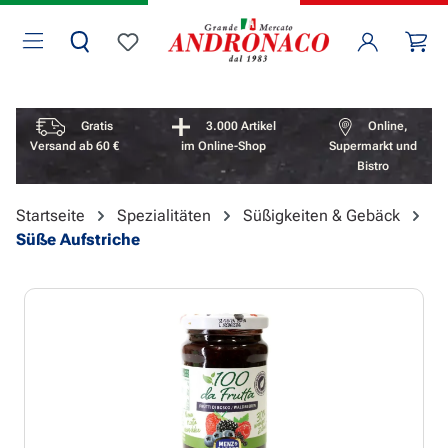
Zum Hauptinhalt springen
Wa
Du hast 0 Produkte auf dem Merkzettel
Vorteile überspringen
Gratis
3.000 Artikel
Online,
Versand ab 60 €
im Online-Shop
Supermarkt und
Bistro
Startseite
Spezialitäten
Süßigkeiten & Gebäck
Süße Aufstriche
Bildergalerie überspringen