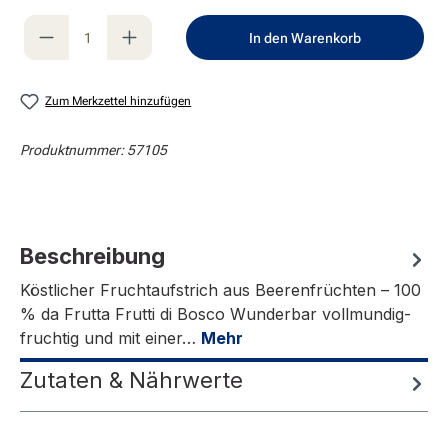
Produkt Anzahl: Gib den gewünschten Wert e
In den Warenkorb
Zum Merkzettel hinzufügen
Produktnummer:
57105
Beschreibung
Köstlicher Fruchtaufstrich aus Beerenfrüchten – 100
% da Frutta Frutti di Bosco Wunderbar vollmundig-
fruchtig und mit einer…
Mehr
Zutaten & Nährwerte