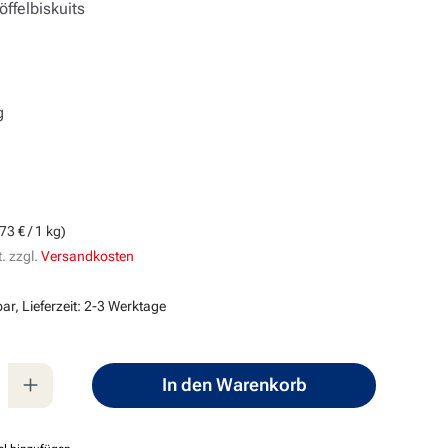
ffelbiskuits
g
s:
73 € / 1 kg)
. zzgl.
Versandkosten
ar, Lieferzeit: 2-3 Werktage
nzahl: Gib den gewünschten Wert ein oder
In den Warenkorb