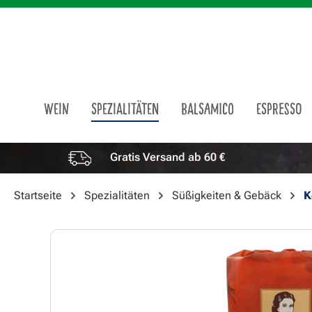
m Hauptinhalt springen
Zur Suche springen
Zur Hauptnavigation springen
WEIN
SPEZIALITÄTEN
BALSAMICO
ESPRESSO
Gratis Versand ab 60 €
Vorteile überspringen
Startseite
Spezialitäten
Süßigkeiten & Gebäck
K
Bildergalerie überspringen