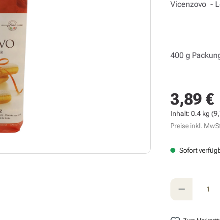
Vicenzovo - Lö
400 g Packun
3,89 €
Regulärer Prei
Inhalt:
0.4 kg
(9,
Preise inkl. MwSt
Sofort verfügb
Produkt A