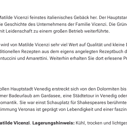
atilde Vicenzi feinstes italienisches Gebäck her. Der Hauptst
 Geschichte des Unternehmens der Familie Vicenzi. Die Gründer
it Leidenschaft zu einem großen Betrieb weiterführte.
ird von Matilde Vicenzi sehr viel Wert auf Qualität und kleine 
raditionellen Rezepten aus dem eigens angelegten Rezeptbuch 
antuccini und Amarettini. Weiterhin erhalten Sie dort erlesene
llen Hauptstadt Venedig erstreckt sich von den Dolormiten bis z
mer Badeurlaub am Gardasee, eine Städtetour in Venedig oder ei
 Romantik. Sie war einst Schauplatz für Shakespeares berühmte
Stimmung Veronas ist geprägt von Lebendigkeit und einer faszi
atilde
Vicenzi
.
Lagerungshinweis:
Kühl, trocken und lichtge