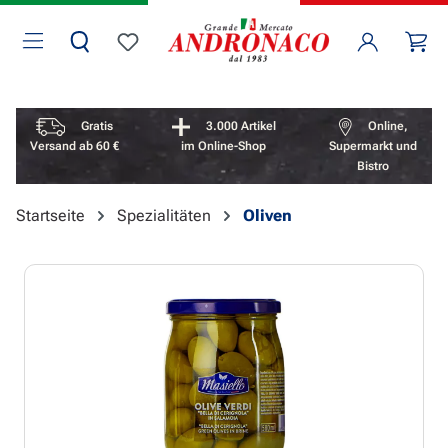
Zum Hauptinhalt springen
Wa
Du hast 0 Produkte auf dem Merkzettel
Vorteile überspringen
Gratis
3.000 Artikel
Online,
Versand ab 60 €
im Online-Shop
Supermarkt und
Bistro
Startseite
Spezialitäten
Oliven
Bildergalerie überspringen