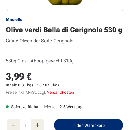
Masiello
Olive verdi Bella di Cerignola 530 g
Grüne Oliven der Sorte Cerignola
530g Glas - Abtropfgewicht 310g
3,99 €
Regulärer Preis:
Inhalt:
0.31 kg
(12,87 € / 1 kg)
Preise inkl. MwSt. zzgl.
Versandkosten
Sofort verfügbar, Lieferzeit: 2-3 Werktage
Produkt Anzahl: Gib den gewünschten Wert e
In den Warenkorb