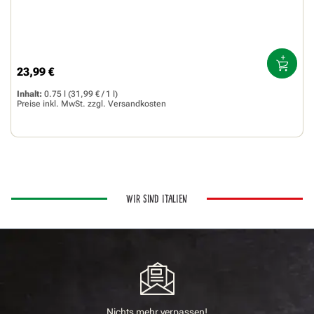
23,99 €
Regulärer Preis:
Inhalt:
0.75 l
(31,99 € / 1 l)
Preise inkl. MwSt. zzgl.
Versandkosten
WIR SIND ITALIEN
Nichts mehr verpassen!