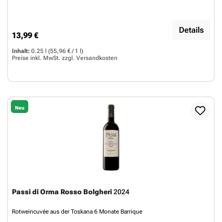
Details
13,99 €
Regulärer Preis:
Inhalt:
0.25 l
(55,96 € / 1 l)
Preise inkl. MwSt. zzgl.
Versandkosten
Neu
Passi di Orma Rosso Bolgheri
2024
Rotweincuvée aus der Toskana 6 Monate Barrique