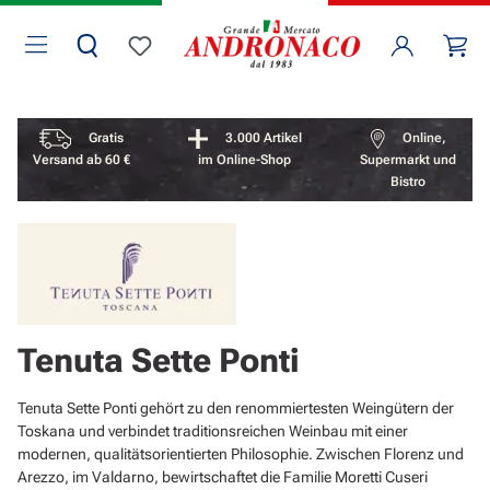
Zum Hauptinhalt springen
Wa
Du hast 0 Produkte auf dem Merkzettel
Vorteile überspringen
Gratis
3.000 Artikel
Online,
Versand ab 60 €
im Online-Shop
Supermarkt und
Bistro
Tenuta Sette Ponti
Tenuta Sette Ponti gehört zu den renommiertesten Weingütern der
Toskana und verbindet traditionsreichen Weinbau mit einer
modernen, qualitätsorientierten Philosophie. Zwischen Florenz und
Arezzo, im Valdarno, bewirtschaftet die Familie Moretti Cuseri