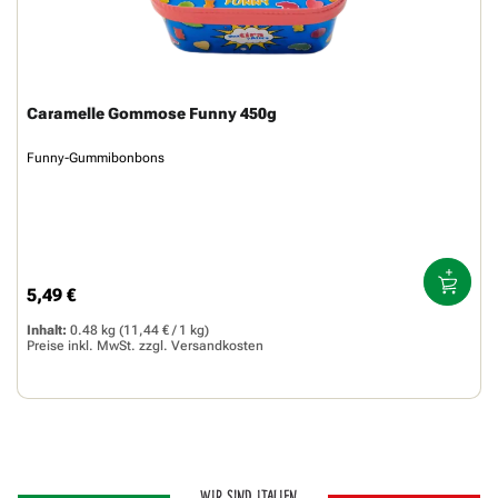
Caramelle Gommose Funny 450g
Funny-Gummibonbons
5,49 €
Regulärer Preis:
Inhalt:
0.48 kg
(11,44 € / 1 kg)
Preise inkl. MwSt. zzgl.
Versandkosten
WIR SIND ITALIEN