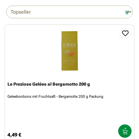
Le Preziose Gelées al Bergamotto 200 g
Geleebonbons mit Fruchtsaft - Bergamotte 200 g Packung
4,49 €
Regulärer Preis: