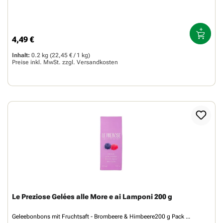
4,49 €
Regulärer Preis:
Inhalt:
0.2 kg
(22,45 € / 1 kg)
Preise inkl. MwSt. zzgl.
Versandkosten
Le Preziose Gelées alle More e ai Lamponi 200 g
Geleebonbons mit Fruchtsaft - Brombeere & Himbeere200 g Pack ...