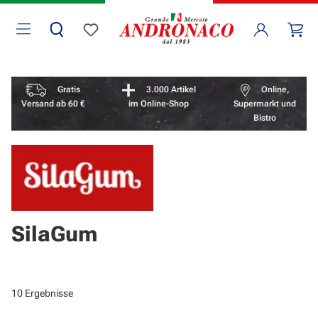
Zum Hauptinhalt springen
Wa
Du hast 0 Produkte auf dem Merkzettel
Vorteile überspringen
Gratis
3.000 Artikel
Online,
Versand ab 60 €
im Online-Shop
Supermarkt und
Bistro
SilaGum
10 Ergebnisse