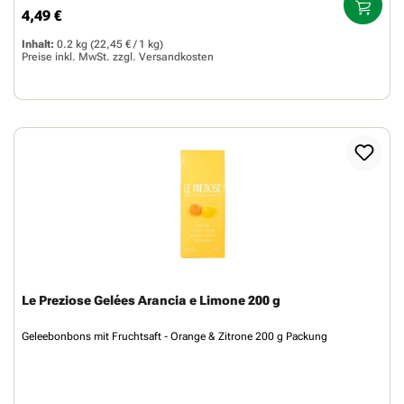
4,49 €
Regulärer Preis:
Inhalt:
0.2 kg
(22,45 € / 1 kg)
Preise inkl. MwSt. zzgl.
Versandkosten
Le Preziose Gelées Arancia e Limone 200 g
Geleebonbons mit Fruchtsaft - Orange & Zitrone 200 g Packung