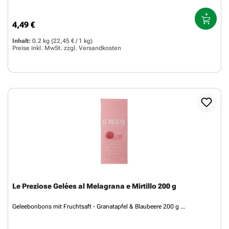
4,49 €
Regulärer Preis:
Inhalt:
0.2 kg
(22,45 € / 1 kg)
Preise inkl. MwSt. zzgl.
Versandkosten
Le Preziose Gelées al Melagrana e Mirtillo 200 g
Geleebonbons mit Fruchtsaft - Granatapfel & Blaubeere 200 g ...