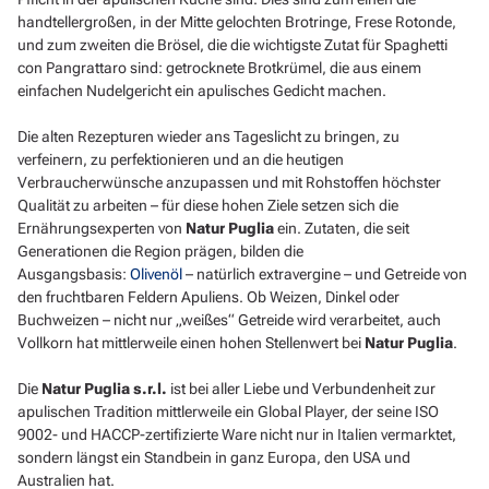
handtellergroßen, in der Mitte gelochten Brotringe, Frese Rotonde,
und zum zweiten die Brösel, die die wichtigste Zutat für Spaghetti
con Pangrattaro sind: getrocknete Brotkrümel, die aus einem
einfachen Nudelgericht ein apulisches Gedicht machen.
Die alten Rezepturen wieder ans Tageslicht zu bringen, zu
verfeinern, zu perfektionieren und an die heutigen
Verbraucherwünsche anzupassen und mit Rohstoffen höchster
Qualität zu arbeiten – für diese hohen Ziele setzen sich die
Ernährungsexperten von
Natur Puglia
ein. Zutaten, die seit
Generationen die Region prägen, bilden die
Ausgangsbasis:
Olivenöl
– natürlich extravergine – und Getreide von
den fruchtbaren Feldern Apuliens. Ob Weizen, Dinkel oder
Buchweizen – nicht nur „weißes“ Getreide wird verarbeitet, auch
Vollkorn hat mittlerweile einen hohen Stellenwert bei
Natur Puglia
.
Die
Natur Puglia s.r.l.
ist bei aller Liebe und Verbundenheit zur
apulischen Tradition mittlerweile ein Global Player, der seine ISO
9002- und HACCP-zertifizierte Ware nicht nur in Italien vermarktet,
sondern längst ein Standbein in ganz Europa, den USA und
Australien hat.