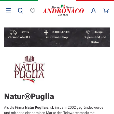
Zum Hauptinhalt springen
Wa
Du hast 0 Produkte auf dem Merkzettel
Vorteile überspringen
Gratis
3.000 Artikel
Online,
Versand ab 60 €
im Online-Shop
Supermarkt und
Bistro
Natur®Puglia
Als die Firma
Natur Puglia s.r.l.
im Jahr 2002 gegründet wurde
und mit der gleichnamigen Marke den Teigwarenmarkt mit