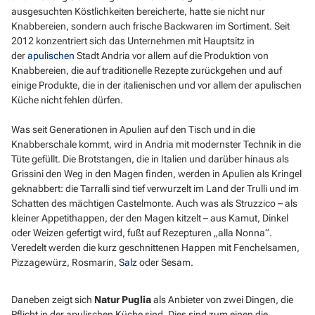
ausgesuchten Köstlichkeiten bereicherte, hatte sie nicht nur
Knabbereien, sondern auch frische Backwaren im Sortiment. Seit
2012 konzentriert sich das Unternehmen mit Hauptsitz in
der
apulischen
Stadt Andria vor allem auf die Produktion von
Knabbereien, die auf traditionelle Rezepte zurückgehen und auf
einige Produkte, die in der italienischen und vor allem der apulischen
Küche nicht fehlen dürfen.
Was seit Generationen in Apulien auf den Tisch und in die
Knabberschale kommt, wird in Andria mit modernster Technik in die
Tüte gefüllt. Die Brotstangen, die in Italien und darüber hinaus als
Grissini den Weg in den Magen finden, werden in Apulien als Kringel
geknabbert: die Tarralli sind tief verwurzelt im Land der Trulli und im
Schatten des mächtigen Castelmonte. Auch was als Struzzico – als
kleiner Appetithappen, der den Magen kitzelt – aus Kamut, Dinkel
oder Weizen gefertigt wird, fußt auf Rezepturen „alla Nonna“.
Veredelt werden die kurz geschnittenen Happen mit Fenchelsamen,
Pizzagewürz, Rosmarin,
Salz
oder Sesam.
Daneben zeigt sich
Natur Puglia
als Anbieter von zwei Dingen, die
Pflicht in der apulischen Küche sind. Dies sind zum einen die