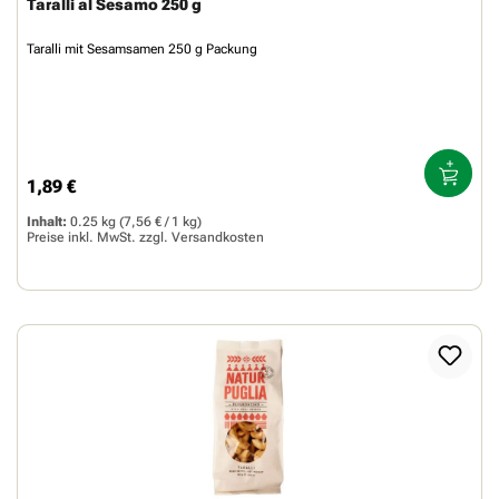
Taralli al Sesamo 250 g
Taralli mit Sesamsamen 250 g Packung
1,89 €
Regulärer Preis:
Inhalt:
0.25 kg
(7,56 € / 1 kg)
Preise inkl. MwSt. zzgl.
Versandkosten