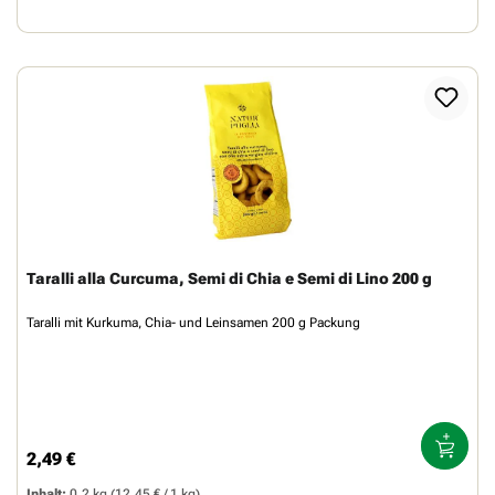
Taralli alla Curcuma, Semi di Chia e Semi di Lino 200 g
Taralli mit Kurkuma, Chia- und Leinsamen 200 g Packung
2,49 €
Regulärer Preis:
Inhalt:
0.2 kg
(12,45 € / 1 kg)