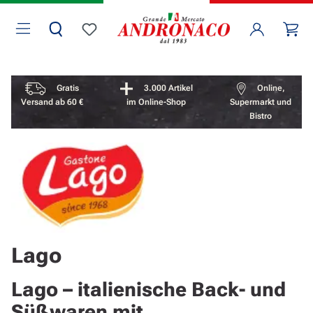
Zum Hauptinhalt springen
Wa
Du hast 0 Produkte auf dem Merkzettel
Vorteile überspringen
Gratis
3.000 Artikel
Online,
Versand ab 60 €
im Online-Shop
Supermarkt und
Bistro
Lago
Lago – italienische Back- und
Süßwaren mit