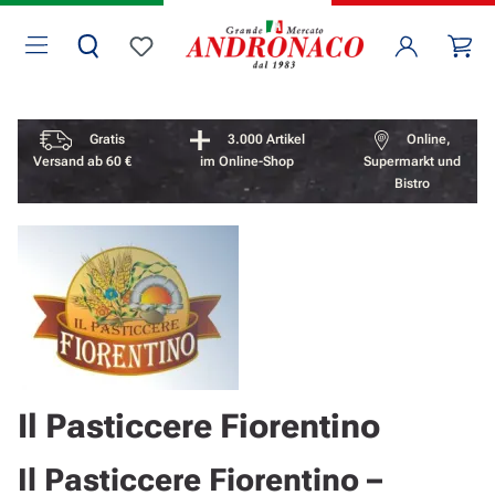
Zum Hauptinhalt springen
Wa
Du hast 0 Produkte auf dem Merkzettel
Vorteile überspringen
Gratis
3.000 Artikel
Online,
Versand ab 60 €
im Online-Shop
Supermarkt und
Bistro
Il Pasticcere Fiorentino
Il Pasticcere Fiorentino –