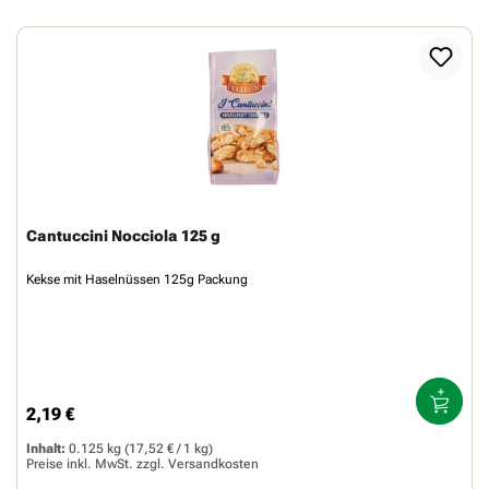
Cantuccini Nocciola 125 g
Kekse mit Haselnüssen 125g Packung
2,19 €
Regulärer Preis:
Inhalt:
0.125 kg
(17,52 € / 1 kg)
Preise inkl. MwSt. zzgl.
Versandkosten