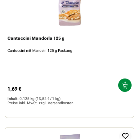
Cantuccini Mandorla 125 g
Cantuccini mit Mandeln 125 g Packung
1,69 €
Regulärer Preis:
Inhalt:
0.125 kg
(13,52 € / 1 kg)
Preise inkl. MwSt. zzgl.
Versandkosten