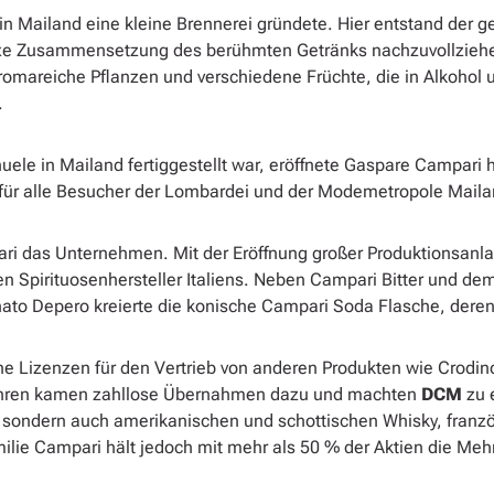
n Mailand eine kleine Brennerei gründete. Hier entstand der 
exe Zusammensetzung des berühmten Getränks nachzuvollziehen
 aromareiche Pflanzen und verschiedene Früchte, die in Alkoho
.
uele in Mailand fertiggestellt war, eröffnete Gaspare Campari h
 für alle Besucher der Lombardei und der Modemetropole Maila
i das Unternehmen. Mit der Eröffnung großer Produktionsanlag
 Spirituosenhersteller Italiens. Neben Campari Bitter und dem
unato Depero kreierte die konische Campari Soda Flasche, deren
e Lizenzen für den Vertrieb von anderen Produkten wie Crodino,
Jahren kamen zahllose Übernahmen dazu und machten
DCM
zu e
ält, sondern auch amerikanischen und schottischen Whisky, fr
amilie Campari hält jedoch mit mehr als 50 % der Aktien die 