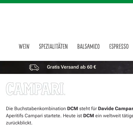
m Hauptinhalt springen
Zur Suche springen
Zur Hauptnavigation springen
WEIN
SPEZIALITÄTEN
BALSAMICO
ESPRESSO
Gratis Versand ab 60 €
Vorteile überspringen
Die Buchstabenkombination
DCM
steht für
Davide Campar
Aperitifs Campari startete. Heute ist
DCM
ein weltweit tätig
zurückblickt.