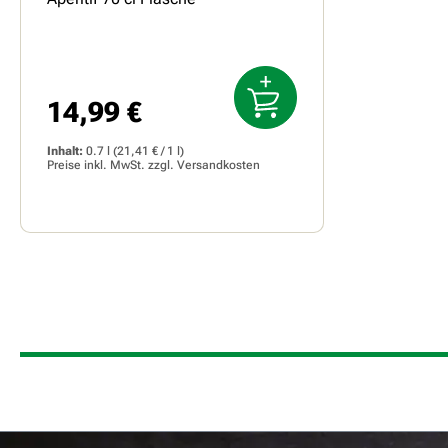
14,99 €
Regulärer Preis:
Inhalt:
0.7 l
(21,41 € / 1 l)
Preise inkl. MwSt. zzgl.
Versandkosten