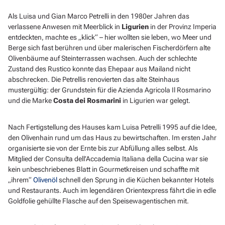
Als Luisa und Gian Marco Petrelli in den 1980er Jahren das
verlassene Anwesen mit Meerblick in
Ligurien
in der Provinz Imperia
entdeckten, machte es „klick“ – hier wollten sie leben, wo Meer und
Berge sich fast berühren und über malerischen Fischerdörfern alte
Olivenbäume auf Steinterrassen wachsen. Auch der schlechte
Zustand des Rustico konnte das Ehepaar aus Mailand nicht
abschrecken. Die Petrellis renovierten das alte Steinhaus
mustergültig: der Grundstein für die Azienda Agricola Il Rosmarino
und die Marke
Costa dei Rosmarini
in Ligurien war gelegt.
Nach Fertigstellung des Hauses kam Luisa Petrelli 1995 auf die Idee,
den Olivenhain rund um das Haus zu bewirtschaften. Im ersten Jahr
organisierte sie von der Ernte bis zur Abfüllung alles selbst. Als
Mitglied der Consulta dell’Accademia Italiana della Cucina war sie
kein unbeschriebenes Blatt in Gourmetkreisen und schaffte mit
„ihrem“
Olivenöl
schnell den Sprung in die Küchen bekannter Hotels
und Restaurants. Auch im legendären Orientexpress fährt die in edle
Goldfolie gehüllte Flasche auf den Speisewagentischen mit.