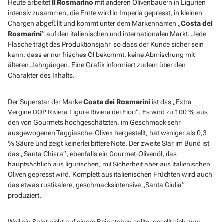
Heute arbeitet
Il Rosmarino
mit anderen Olivenbauern in Ligurien
intensiv zusammen, die Ernte wird in Imperia gepresst, in kleinen
Chargen abgefüllt und kommt unter dem Markennamen „
Costa dei
Rosmarini
“ auf den italienischen und internationalen Markt. Jede
Flasche trägt das Produktionsjahr, so dass der Kunde sicher sein
kann, dass er nur frisches Öl bekommt, keine Abmischung mit
älteren Jahrgängen. Eine Grafik informiert zudem über den
Charakter des Inhalts.
Der Superstar der Marke
Costa dei Rosmarini
ist das „Extra
Vergine DOP Riviera Ligure Riviera dei Fiori“. Es wird zu 100 % aus
den von Gourmets hochgeschätzten, im Geschmack sehr
ausgewogenen Taggiasche-Oliven hergestellt, hat weniger als 0,3
% Säure und zeigt keinerlei bittere Note. Der zweite Star im Bund ist
das „Santa Chiara“, ebenfalls ein Gourmet-Olivenöl, das
hauptsächlich aus ligurischen, mit Sicherheit aber aus italienischen
Oliven gepresst wird. Komplett aus italienischen Früchten wird auch
das etwas rustikalere, geschmacksintensive „Santa Giulia“
produziert.
Weil ein Salat nicht auf einem Bein stehen sollte, gesellt sich zum