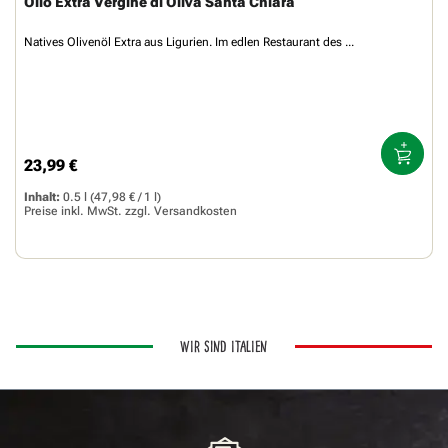
Olio Extra Vergine di Oliva Santa Chiara
Natives Olivenöl Extra aus Ligurien. Im edlen Restaurant des ...
23,99 €
Regulärer Preis:
Inhalt:
0.5 l
(47,98 € / 1 l)
Preise inkl. MwSt. zzgl.
Versandkosten
WIR SIND ITALIEN