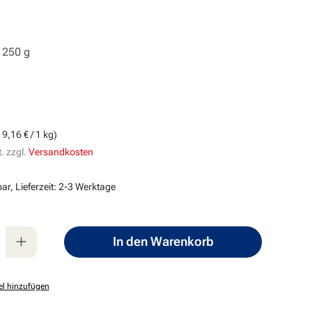
 250 g
s:
19,16 € / 1 kg)
. zzgl.
Versandkosten
ar, Lieferzeit: 2-3 Werktage
nzahl: Gib den gewünschten Wert ein oder
In den Warenkorb
el hinzufügen