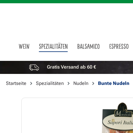
m Hauptinhalt springen
Zur Suche springen
Zur Hauptnavigation springen
WEIN
SPEZIALITÄTEN
BALSAMICO
ESPRESSO
Gratis Versand ab 60 €
Vorteile überspringen
Startseite
Spezialitäten
Nudeln
Bunte Nudeln
Bildergalerie überspringen