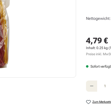
Nettogewicht:
4,79 €
Regulärer Prei
Inhalt:
0.25 kg
(
Preise inkl. MwSt
Sofort verfügb
Produkt A
Zum Merkzett