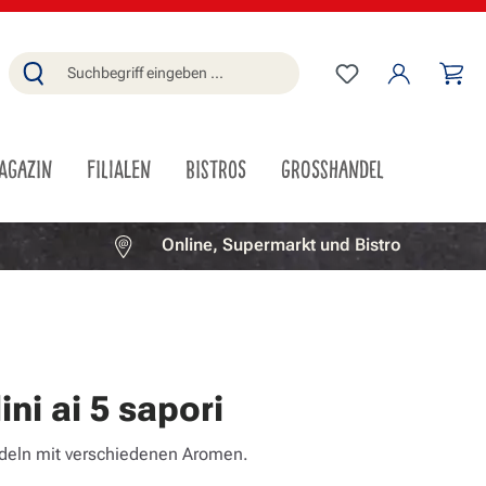
Du hast 0 Produ
Wa
AGAZIN
FILIALEN
BISTROS
GROSSHANDEL
Online, Supermarkt und Bistro
ini ai 5 sapori
deln mit verschiedenen Aromen.