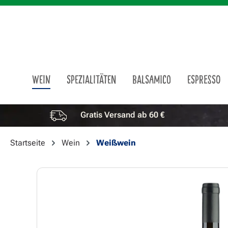
m Hauptinhalt springen
Zur Suche springen
Zur Hauptnavigation springen
WEIN
SPEZIALITÄTEN
BALSAMICO
ESPRESSO
Gratis Versand ab 60 €
Vorteile überspringen
Startseite
Wein
Weißwein
Bildergalerie überspringen