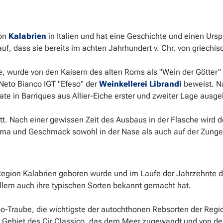
on
Kalabrien
in Italien und hat eine Geschichte und einen Urs
auf, dass sie bereits im achten Jahrhundert v. Chr. von griechis
te, wurde von den Kaisern des alten Roms als "Wein der Götter" 
 Neto Bianco IGT "Efeso" der
Weinkellerei Librandi
beweist. Na
nate in Barriques aus Allier-Eiche erster und zweiter Lage ausge
tt. Nach einer gewissen Zeit des Ausbaus in der Flasche wird
oma und Geschmack sowohl in der Nase als auch auf der Zunge
 Region Kalabrien geboren wurde und im Laufe der Jahrzehnte d
 allem auch ihre typischen Sorten bekannt gemacht hat.
ppo-Traube, die wichtigste der autochthonen Rebsorten der Reg
s Gebiet des Cir Classico, das dem Meer zugewandt und von den