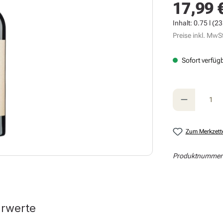
17,99 
Regulärer Prei
Inhalt:
0.75 l
(23,
Preise inkl. MwSt
Sofort verfügb
Produkt A
Zum Merkzett
Produktnummer
hrwerte