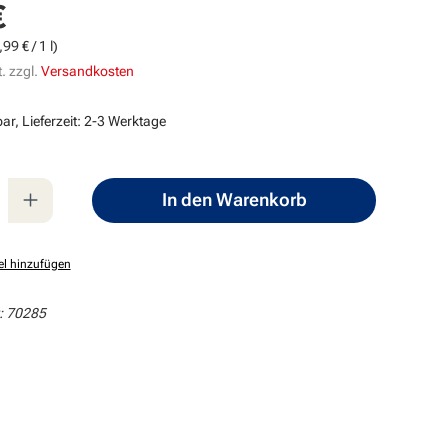
€
s:
99 € / 1 l)
. zzgl.
Versandkosten
ar, Lieferzeit: 2-3 Werktage
nzahl: Gib den gewünschten Wert ein oder
In den Warenkorb
el hinzufügen
:
70285