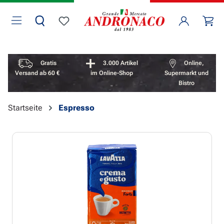
Zum Hauptinhalt springen
Wa
Du hast 0 Produkte auf dem Merkzettel
Vorteile überspringen
Gratis
3.000 Artikel
Online,
Versand ab 60 €
im Online-Shop
Supermarkt und
Bistro
Startseite
Espresso
Bildergalerie überspringen