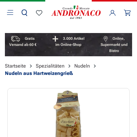
Zum Hauptinhalt springen
Wa
Du hast 0 Produkte auf dem Merkzettel
Vorteile überspringen
Gratis
3.000 Artikel
Online,
Versand ab 60 €
im Online-Shop
Supermarkt und
Bistro
Startseite
Spezialitäten
Nudeln
Nudeln aus Hartweizengrieß
Bildergalerie überspringen