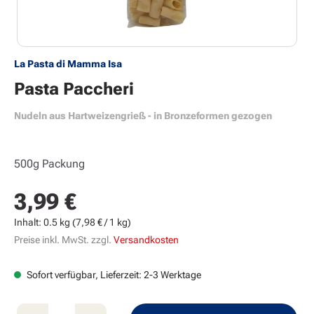
La Pasta di Mamma Isa
Pasta Paccheri
Nudeln aus Hartweizengrieß - in Bronzeformen gezogen
500g Packung
3,99 €
Regulärer Preis:
Inhalt:
0.5 kg
(7,98 € / 1 kg)
Preise inkl. MwSt. zzgl.
Versandkosten
Sofort verfügbar, Lieferzeit: 2-3 Werktage
Produkt Anzahl: Gib den gewünschten Wert e