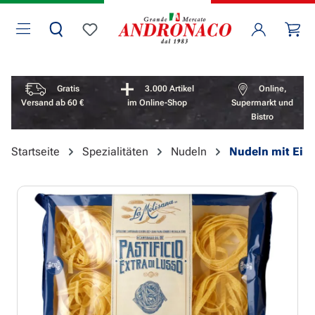
Zum Hauptinhalt springen
Wa
Du hast 0 Produkte auf dem Merkzettel
Vorteile überspringen
Gratis
3.000 Artikel
Online,
Versand ab 60 €
im Online-Shop
Supermarkt und
Bistro
Startseite
Spezialitäten
Nudeln
Nudeln mit Ei
Bildergalerie überspringen