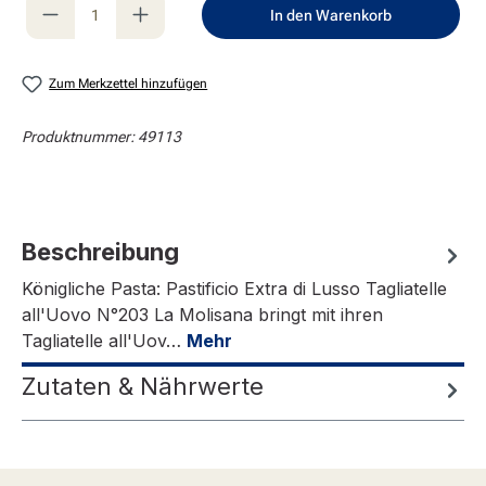
Produkt Anzahl: Gib den gewünschten Wert e
In den Warenkorb
Zum Merkzettel hinzufügen
Produktnummer:
49113
Beschreibung
Königliche Pasta: Pastificio Extra di Lusso Tagliatelle
all'Uovo N°203 La Molisana bringt mit ihren
Tagliatelle all'Uov…
Mehr
Zutaten & Nährwerte