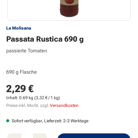
La Molisana
Passata Rustica 690 g
passierte Tomaten
690 g Flasche
2,29 €
Regulärer Preis:
Inhalt:
0.69 kg
(3,32 € / 1 kg)
Preise inkl. MwSt. zzgl.
Versandkosten
Sofort verfügbar, Lieferzeit: 2-3 Werktage
Produkt Anzahl: Gib den gewünschten Wert e