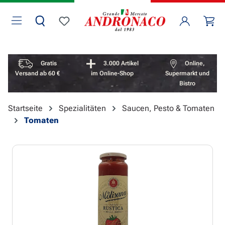
Zum Hauptinhalt springen
Wa
Du hast 0 Produkte auf dem Merkzettel
Vorteile überspringen
Gratis
3.000 Artikel
Online,
Versand ab 60 €
im Online-Shop
Supermarkt und
Bistro
Startseite
Spezialitäten
Saucen, Pesto & Tomaten
Tomaten
Bildergalerie überspringen