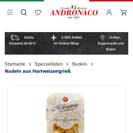
Zum Hauptinhalt springen
Wa
Du hast 0 Produkte auf dem Merkzettel
Vorteile überspringen
Gratis
3.000 Artikel
Online,
Versand ab 60 €
im Online-Shop
Supermarkt und
Bistro
Startseite
Spezialitäten
Nudeln
Nudeln aus Hartweizengrieß
Bildergalerie überspringen