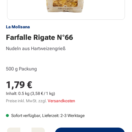
La Molisana
Farfalle Rigate N°66
Nudeln aus Hartweizengrieß
500 g Packung
1,79 €
Regulärer Preis:
Inhalt:
0.5 kg
(3,58 € / 1 kg)
Preise inkl. MwSt. zzgl.
Versandkosten
Sofort verfügbar, Lieferzeit: 2-3 Werktage
Produkt Anzahl: Gib den gewünschten Wert e