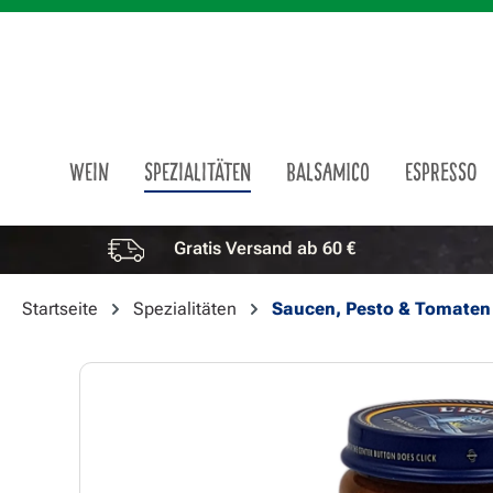
m Hauptinhalt springen
Zur Suche springen
Zur Hauptnavigation springen
WEIN
SPEZIALITÄTEN
BALSAMICO
ESPRESSO
Gratis Versand ab 60 €
Vorteile überspringen
Startseite
Spezialitäten
Saucen, Pesto & Tomaten
Bildergalerie überspringen