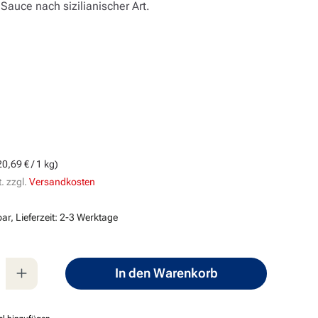
auce nach sizilianischer Art.
s:
20,69 € / 1 kg)
. zzgl.
Versandkosten
ar, Lieferzeit: 2-3 Werktage
nzahl: Gib den gewünschten Wert ein oder
In den Warenkorb