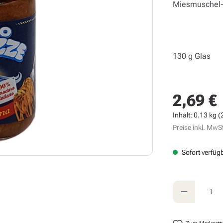
Miesmuschel-S
130 g Glas
2,69 €
Regulärer Prei
Inhalt:
0.13 kg
(
Preise inkl. MwSt
Sofort verfügb
Produkt A