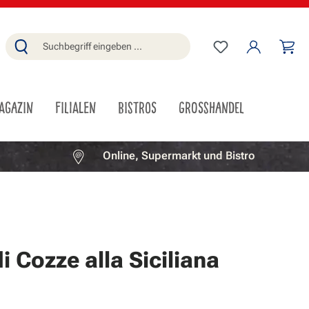
Du hast 0 Produ
Wa
AGAZIN
FILIALEN
BISTROS
GROSSHANDEL
Online, Supermarkt und Bistro
i Cozze alla Siciliana