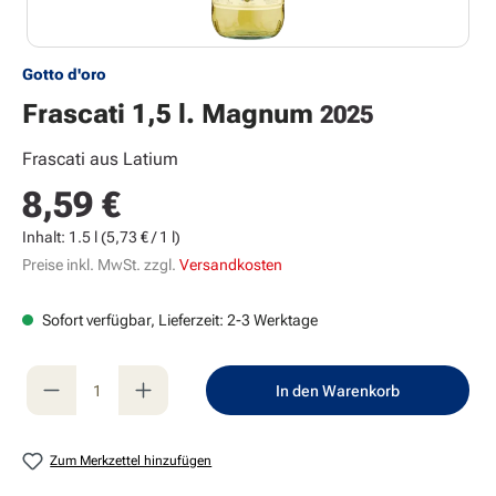
Gotto d'oro
Frascati 1,5 l. Magnum
2025
Frascati aus Latium
8,59 €
Regulärer Preis:
Inhalt:
1.5 l
(5,73 € / 1 l)
Preise inkl. MwSt. zzgl.
Versandkosten
Sofort verfügbar, Lieferzeit: 2-3 Werktage
Produkt Anzahl: Gib den gewünschten Wert e
In den Warenkorb
Zum Merkzettel hinzufügen