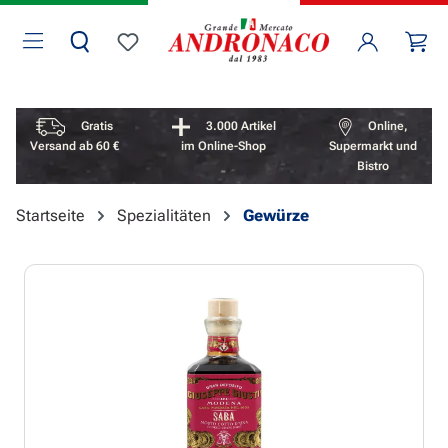
Zum Hauptinhalt springen
Wa
Du hast 0 Produkte auf dem Merkzettel
Vorteile überspringen
Gratis
3.000 Artikel
Online,
Versand ab 60 €
im Online-Shop
Supermarkt und
Bistro
Startseite
Spezialitäten
Gewürze
Bildergalerie überspringen