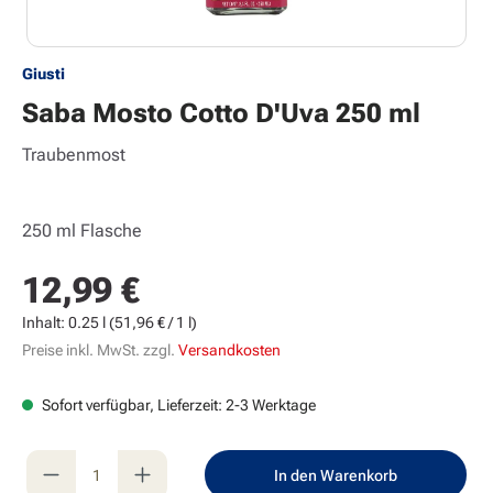
Giusti
Saba Mosto Cotto D'Uva 250 ml
Traubenmost
250 ml Flasche
12,99 €
Regulärer Preis:
Inhalt:
0.25 l
(51,96 € / 1 l)
Preise inkl. MwSt. zzgl.
Versandkosten
Sofort verfügbar, Lieferzeit: 2-3 Werktage
Produkt Anzahl: Gib den gewünschten Wert e
In den Warenkorb