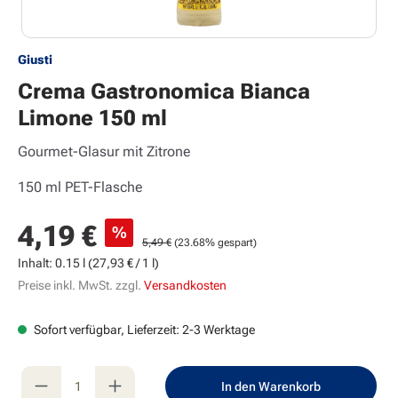
Giusti
Crema Gastronomica Bianca
Limone 150 ml
Gourmet-Glasur mit Zitrone
150 ml PET-Flasche
Verkaufspreis:
4,19 €
%
Regulärer Preis:
5,49 €
(23.68% gespart)
Inhalt:
0.15 l
(27,93 € / 1 l)
Preise inkl. MwSt. zzgl.
Versandkosten
Sofort verfügbar, Lieferzeit: 2-3 Werktage
Produkt Anzahl: Gib den gewünschten Wert e
In den Warenkorb