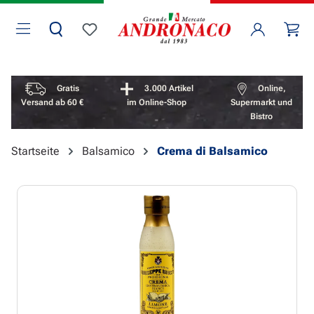
Zum Hauptinhalt springen
Wa
Du hast 0 Produkte auf dem Merkzettel
Vorteile überspringen
Gratis
3.000 Artikel
Online,
Versand ab 60 €
im Online-Shop
Supermarkt und
Bistro
Startseite
Balsamico
Crema di Balsamico
Bildergalerie überspringen