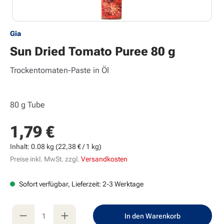
Gia
Sun Dried Tomato Puree 80 g
Trockentomaten-Paste in Öl
80 g Tube
1,79 €
Regulärer Preis:
Inhalt:
0.08 kg
(22,38 € / 1 kg)
Preise inkl. MwSt. zzgl.
Versandkosten
Sofort verfügbar, Lieferzeit: 2-3 Werktage
Produkt Anzahl: Gib den gewünschten Wert e
In den Warenkorb