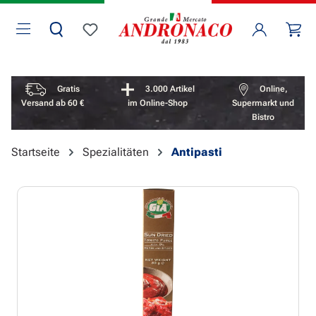
Zum Hauptinhalt springen
Wa
Du hast 0 Produkte auf dem Merkzettel
Vorteile überspringen
Gratis
3.000 Artikel
Online,
Versand ab 60 €
im Online-Shop
Supermarkt und
Bistro
Startseite
Spezialitäten
Antipasti
Bildergalerie überspringen