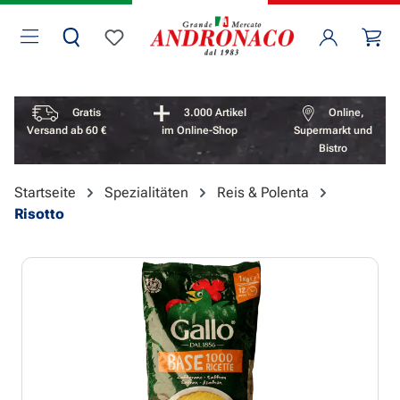
Zum Hauptinhalt springen
Wa
Du hast 0 Produkte auf dem Merkzettel
Vorteile überspringen
Gratis
3.000 Artikel
Online,
Versand ab 60 €
im Online-Shop
Supermarkt und
Bistro
Startseite
Spezialitäten
Reis & Polenta
Risotto
Bildergalerie überspringen