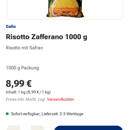
Gallo
Risotto Zafferano 1000 g
Risotto mit Safran
1000 g Packung
8,99 €
Regulärer Preis:
Inhalt:
1 kg
(8,99 € / 1 kg)
Preise inkl. MwSt. zzgl.
Versandkosten
Sofort verfügbar, Lieferzeit: 2-3 Werktage
Produkt Anzahl: Gib den gewünschten Wert e