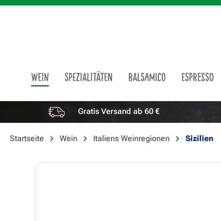
m Hauptinhalt springen
Zur Suche springen
Zur Hauptnavigation springen
WEIN
SPEZIALITÄTEN
BALSAMICO
ESPRESSO
Gratis Versand ab 60 €
Vorteile überspringen
Startseite
Wein
Italiens Weinregionen
Sizilien
Bildergalerie überspringen