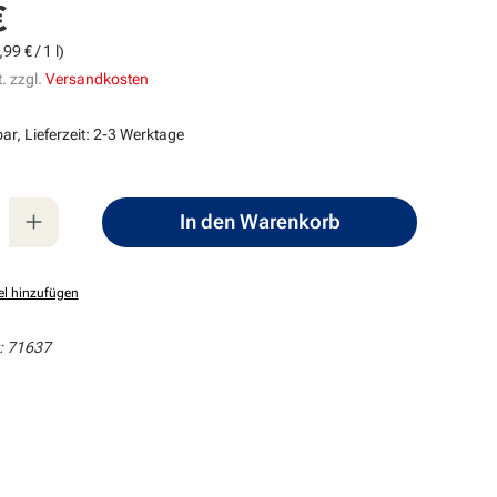
€
s:
99 € / 1 l)
. zzgl.
Versandkosten
ar, Lieferzeit: 2-3 Werktage
nzahl: Gib den gewünschten Wert ein oder
In den Warenkorb
el hinzufügen
:
71637