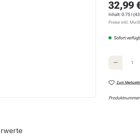
32,99 
Regulärer Prei
Inhalt:
0.75 l
(43,
Preise inkl. MwSt
Sofort verfügb
Produkt A
Zum Merkzett
Produktnummer
hrwerte