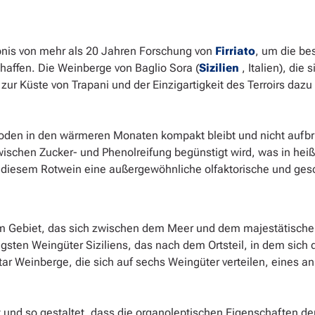
bnis von mehr als 20 Jahren Forschung von
Firriato
, um die be
haffen. Die Weinberge von Baglio Sora (
Sizilien
, Italien), di
ur Küste von Trapani und der Einzigartigkeit des Terroirs dazu
Boden in den wärmeren Monaten kompakt bleibt und nicht aufbri
wischen Zucker- und Phenolreifung begünstigt wird, was in hei
iht diesem Rotwein eine außergewöhnliche olfaktorische und ge
einem Gebiet, das sich zwischen dem Meer und dem majestätischen
sten Weingüter Siziliens, das nach dem Ortsteil, in dem sich der
r Weinberge, die sich auf sechs Weingüter verteilen, eines an
ert und so gestaltet, dass die organoleptischen Eigenschafte