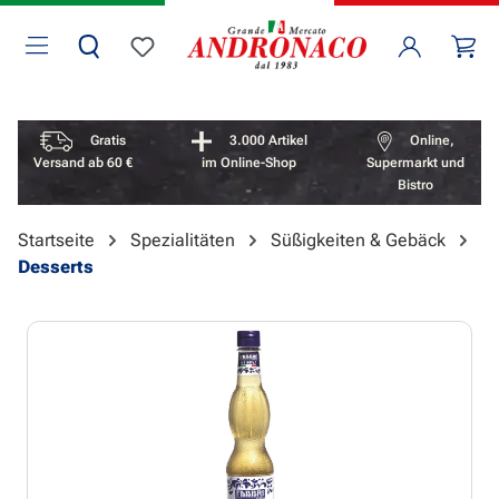
Zum Hauptinhalt springen
Wa
Du hast 0 Produkte auf dem Merkzettel
Vorteile überspringen
Gratis
3.000 Artikel
Online,
Versand ab 60 €
im Online-Shop
Supermarkt und
Bistro
Startseite
Spezialitäten
Süßigkeiten & Gebäck
Desserts
Bildergalerie überspringen