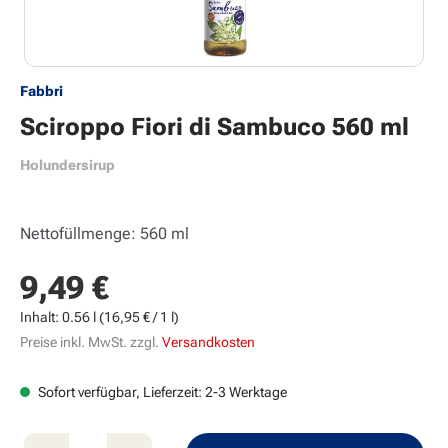
Fabbri
Sciroppo Fiori di Sambuco 560 ml
Holundersirup
Nettofüllmenge: 560 ml
9,49 €
Regulärer Preis:
Inhalt:
0.56 l
(16,95 € / 1 l)
Preise inkl. MwSt. zzgl.
Versandkosten
Sofort verfügbar, Lieferzeit: 2-3 Werktage
Produkt Anzahl: Gib den gewünschten Wert e