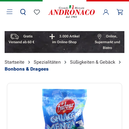
Zum Hauptinhalt springen
Wa
Du hast 0 Produkte auf dem Merkzettel
Vorteile überspringen
Gratis
3.000 Artikel
Online,
Versand ab 60 €
im Online-Shop
Supermarkt und
Bistro
Startseite
Spezialitäten
Süßigkeiten & Gebäck
Bonbons & Dragees
Bildergalerie überspringen