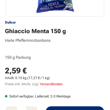
Dufour
Ghiaccio Menta 150 g
Harte Pfefferminzbonbons
150 g Packung
2,59 €
Regulärer Preis:
Inhalt:
0.15 kg
(17,27 € / 1 kg)
Preise inkl. MwSt. zzgl.
Versandkosten
Sofort verfügbar, Lieferzeit: 2-3 Werktage
Produkt Anzahl: Gib den gewünschten Wert e