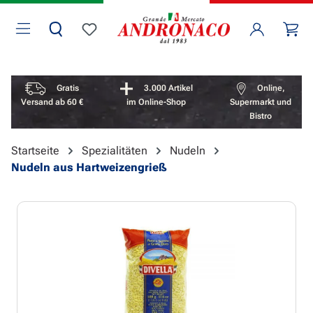
Zum Hauptinhalt springen
Wa
Du hast 0 Produkte auf dem Merkzettel
Vorteile überspringen
Gratis
3.000 Artikel
Online,
Versand ab 60 €
im Online-Shop
Supermarkt und
Bistro
Startseite
Spezialitäten
Nudeln
Nudeln aus Hartweizengrieß
Bildergalerie überspringen