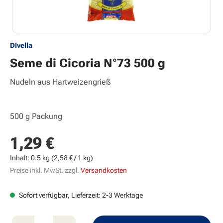
Divella
Seme di Cicoria N°73 500 g
Nudeln aus Hartweizengrieß
500 g Packung
1,29 €
Regulärer Preis:
Inhalt:
0.5 kg
(2,58 € / 1 kg)
Preise inkl. MwSt. zzgl.
Versandkosten
Sofort verfügbar, Lieferzeit: 2-3 Werktage
Produkt Anzahl: Gib den gewünschten Wert e