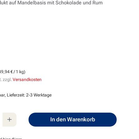
ukt auf Mandelbasis mit Schokolade und Rum
g
s:
49,94 € / 1 kg)
. zzgl.
Versandkosten
ar, Lieferzeit: 2-3 Werktage
nzahl: Gib den gewünschten Wert ein oder
In den Warenkorb