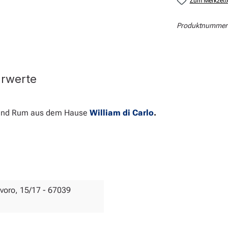
Zum Merkzett
Produktnummer
hrwerte
 und Rum aus dem Hause
William di Carlo
.
Lavoro, 15/17 - 67039