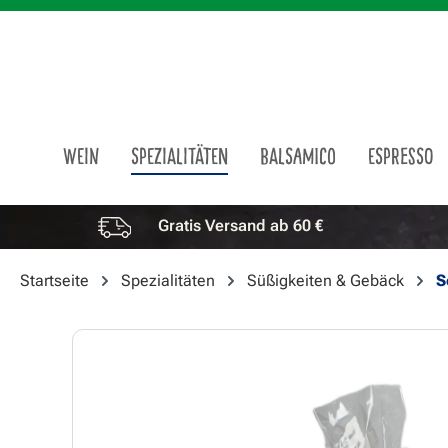
m Hauptinhalt springen
Zur Suche springen
Zur Hauptnavigation springen
WEIN
SPEZIALITÄTEN
BALSAMICO
ESPRESSO
Gratis Versand ab 60 €
Vorteile überspringen
Startseite
Spezialitäten
Süßigkeiten & Gebäck
S
Bildergalerie überspringen