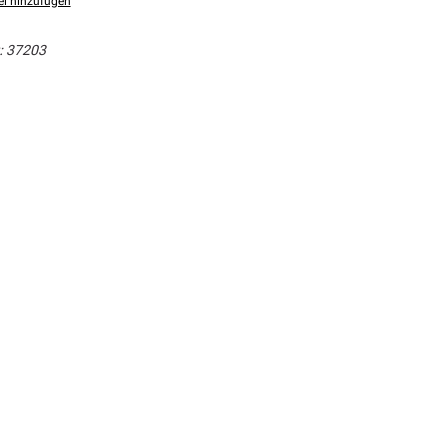
el hinzufügen
:
37203