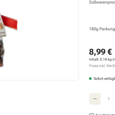
Süßwarenprod
180g Packun
8,99 €
Regulärer Prei
Inhalt:
0.18 kg
(
Preise inkl. MwSt
Sofort verfügb
Produkt A