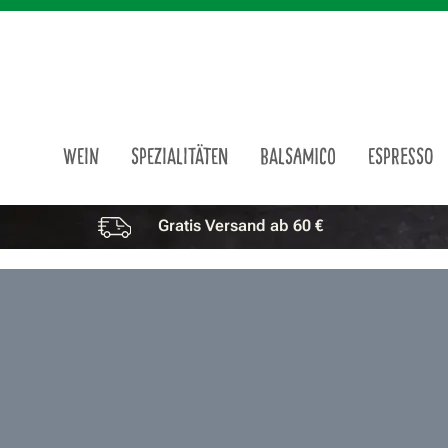
m Hauptinhalt springen
Zur Suche springen
Zur Hauptnavigation springen
WEIN
SPEZIALITÄTEN
BALSAMICO
ESPRESSO
Gratis Versand ab 60 €
Vorteile überspringen