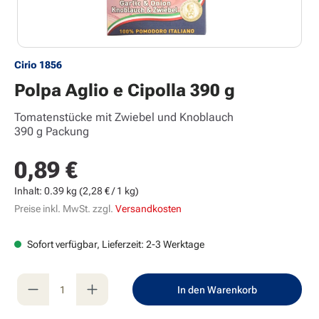
Cirio 1856
Polpa Aglio e Cipolla 390 g
Tomatenstücke mit Zwiebel und Knoblauch
390 g Packung
0,89 €
Regulärer Preis:
Inhalt:
0.39 kg
(2,28 € / 1 kg)
Preise inkl. MwSt. zzgl.
Versandkosten
Sofort verfügbar, Lieferzeit: 2-3 Werktage
Produkt Anzahl: Gib den gewünschten Wert e
In den Warenkorb