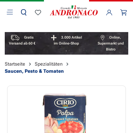
Zum Hauptinhalt springen
Wa
Du hast 0 Produkte auf dem Merkzettel
Vorteile überspringen
Gratis
3.000 Artikel
Online,
Versand ab 60 €
im Online-Shop
Supermarkt und
Bistro
Startseite
Spezialitäten
Saucen, Pesto & Tomaten
Bildergalerie überspringen