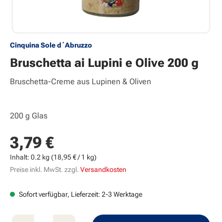
Cinquina Sole d´Abruzzo
Bruschetta ai Lupini e Olive 200 g
Bruschetta-Creme aus Lupinen & Oliven
200 g Glas
3,79 €
Regulärer Preis:
Inhalt:
0.2 kg
(18,95 € / 1 kg)
Preise inkl. MwSt. zzgl.
Versandkosten
Sofort verfügbar, Lieferzeit: 2-3 Werktage
Produkt Anzahl: Gib den gewünschten Wert e