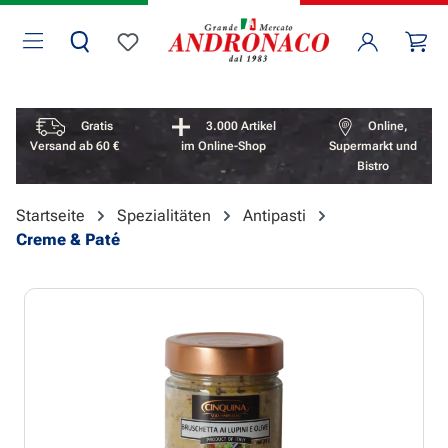
Zum Hauptinhalt springen
Wa
Du hast 0 Produkte auf dem Merkzettel
Vorteile überspringen
Gratis
3.000 Artikel
Online,
Versand ab 60 €
im Online-Shop
Supermarkt und
Bistro
Startseite
Spezialitäten
Antipasti
Creme & Paté
Bildergalerie überspringen