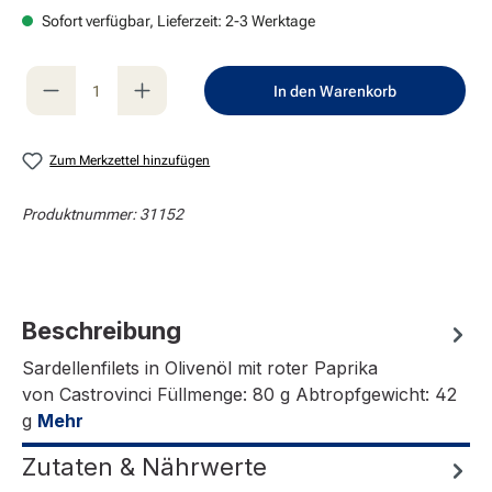
Sofort verfügbar, Lieferzeit: 2-3 Werktage
Produkt Anzahl: Gib den gewünschten Wert e
In den Warenkorb
Zum Merkzettel hinzufügen
Produktnummer:
31152
Beschreibung
Sardellenfilets in Olivenöl mit roter Paprika
von Castrovinci Füllmenge: 80 g Abtropfgewicht: 42
g
Mehr
Zutaten & Nährwerte