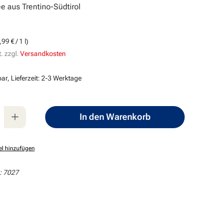
 aus Trentino-Südtirol
s:
99 € / 1 l)
. zzgl.
Versandkosten
ar, Lieferzeit: 2-3 Werktage
nzahl: Gib den gewünschten Wert ein oder
In den Warenkorb
el hinzufügen
:
7027