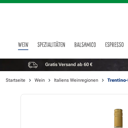
m Hauptinhalt springen
Zur Suche springen
Zur Hauptnavigation springen
WEIN
SPEZIALITÄTEN
BALSAMICO
ESPRESSO
Gratis Versand ab 60 €
Vorteile überspringen
Startseite
Wein
Italiens Weinregionen
Trentino-
Bildergalerie überspringen