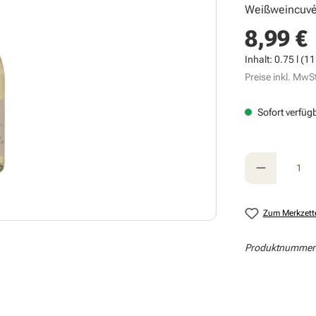
Weißweincuvée
8,99 €
Regulärer Prei
Inhalt:
0.75 l
(11,
Preise inkl. MwSt
Sofort verfügb
Produkt A
Zum Merkzett
Produktnummer