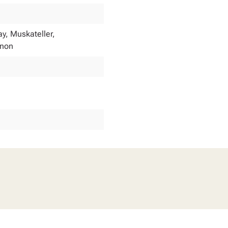
y, Muskateller,
gnon