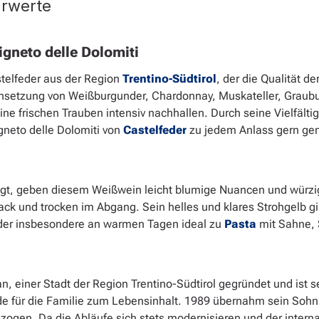
hrwerte
gneto delle Dolomiti
stelfeder aus der Region
Trentino-Südtirol
, der die Qualität d
etzung von Weißburgunder, Chardonnay, Muskateller, Graubu
ine frischen Trauben intensiv nachhallen. Durch seine Vielfält
neto delle Dolomiti von
Castelfeder
zu jedem Anlass gern ge
rägt, geben diesem Weißwein leicht blumige Nuancen und würz
k und trocken im Abgang. Sein helles und klares Strohgelb gibt
eder insbesondere an warmen Tagen ideal zu
Pasta
mit Sahne, 
, einer Stadt der Region Trentino-Südtirol gegründet und ist s
e für die Familie zum Lebensinhalt. 1989 übernahm sein Sohn d
zogen. Da die Abläufe sich stets modernisieren und der interna