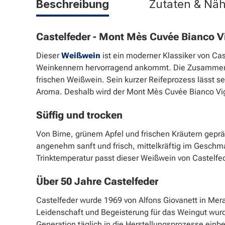
Beschreibung
Zutaten & Nä
Castelfeder - Mont Mès Cuvée Bianco Vi
Dieser
Weißwein
ist ein moderner Klassiker von Ca
Weinkennern hervorragend ankommt. Die Zusammens
frischen Weißwein. Sein kurzer Reifeprozess lässt se
Aroma. Deshalb wird der Mont Mès Cuvée Bianco Vig
Süffig und trocken
Von Birne, grünem Apfel und frischen Kräutern gep
angenehm sanft und frisch, mittelkräftig im Geschmac
Trinktemperatur passt dieser Weißwein von Castelf
Über 50 Jahre Castelfeder
Castelfeder wurde 1969 von Alfons Giovanett in Meran
Leidenschaft und Begeisterung für das Weingut wurd
Generation täglich in die Herstellungsprozesse einbe