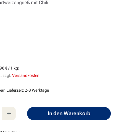
rtweizengrieß mit Chili
g
s:
98 € / 1 kg)
. zzgl.
Versandkosten
ar, Lieferzeit: 2-3 Werktage
nzahl: Gib den gewünschten Wert ein oder
In den Warenkorb