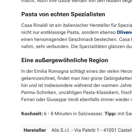
macht. Auch Ihre Gäste werden von den Nudeln begeis
Pasta von echten Spezialisten
Casa Rinaldi ist ein italienischer Hersteller für Spezi
nicht nur erstklassige Pasta, sondern ebenso
Oliven
einen hervorragenden Geschmack bestechen. Casa Ri
nahm, sehr verbunden. Die Spezialitäten glänzen du
Eine außergewöhnliche Region
In der Emilia Romagna schlägt eines der vielen Herz
gekennzeichnet, findet man hier grüne Gebirgsketten,
hin und ist insbesondere während der warmen Jahresz
Parma-Schinken, unzähligen Pasta-Klassikern, frisc
Ferrari oder Giuseppe Verdi ebenfalls immer wieder ih
Kochzeit:
6 - 8 Minuten in Salzwasser.
Tipp:
mit Sau
Hersteller
Alis S.r.l. - Via Paletti 1 - 41051 Cas