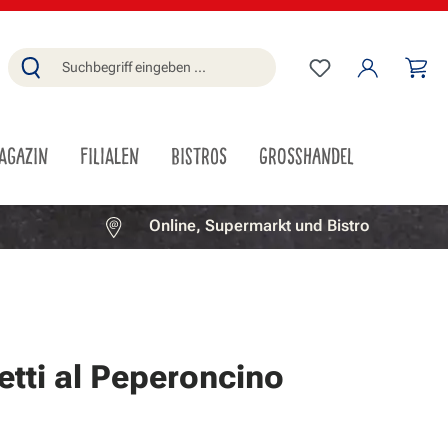
Du hast 0 Produ
Wa
AGAZIN
FILIALEN
BISTROS
GROSSHANDEL
Online, Supermarkt und Bistro
tti al Peperoncino