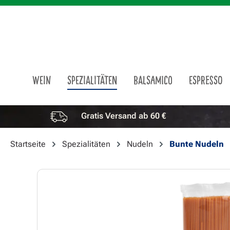
m Hauptinhalt springen
Zur Suche springen
Zur Hauptnavigation springen
WEIN
SPEZIALITÄTEN
BALSAMICO
ESPRESSO
Gratis Versand ab 60 €
Vorteile überspringen
Startseite
Spezialitäten
Nudeln
Bunte Nudeln
Bildergalerie überspringen