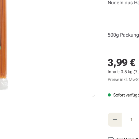
Nudeln aus Ha
500g Packun
3,99 €
Regulärer Prei
Inhalt:
0.5 kg
(7,
Preise inkl. MwSt
Sofort verfügb
Produkt A