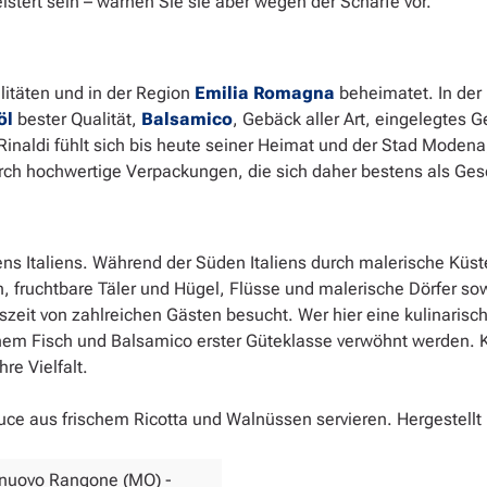
tert sein – warnen Sie sie aber wegen der Schärfe vor.
alitäten und in der Region
Emilia Romagna
beheimatet. In der
öl
bester Qualität,
Balsamico
, Gebäck aller Art, eingelegtes 
naldi fühlt sich bis heute seiner Heimat und der Stad Moden
rch hochwertige Verpackungen, die sich daher bestens als Ges
ens Italiens. Während der Süden Italiens durch malerische Küst
 fruchtbare Täler und Hügel, Flüsse und malerische Dörfer sowie 
eit von zahlreichen Gästen besucht. Wer hier eine kulinarische
hem Fisch und Balsamico erster Güteklasse verwöhnt werden. Ku
re Vielfalt.
ce aus frischem Ricotta und Walnüssen servieren. Hergestellt 
telnuovo Rangone (MO) -